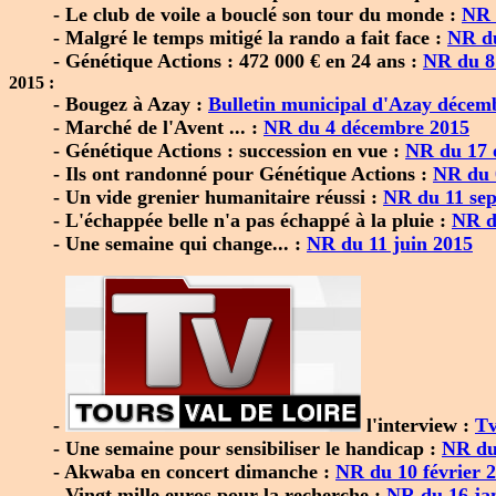
- Le club de voile a bouclé son tour du monde :
NR 
- Malgré le temps mitigé la rando a fait face :
NR du
- Génétique Actions : 472 000 € en 24 ans :
NR du 8 
2015 :
- Bougez à Azay :
Bulletin municipal d'Azay décem
- Marché de l'Avent ... :
NR du 4 décembre 2015
- Génétique Actions : succession en vue :
NR du 17 
- Ils ont randonné pour Génétique Actions :
NR du 
- Un vide grenier humanitaire réussi :
NR du 11 se
- L'échappée belle n'a pas échappé à la pluie :
NR d
- Une semaine qui change... :
NR du 11 juin 2015
-
l'interview :
Tv
- Une semaine pour sensibiliser le handicap :
NR du
- Akwaba en concert dimanche :
NR du 10 février 
- Vingt mille euros pour la recherche :
NR du 16 ja