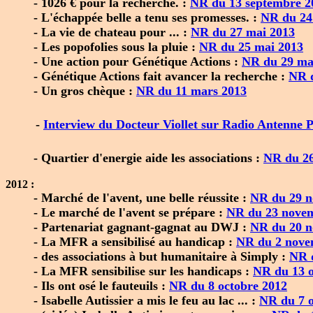
- 1026 € pour la recherche. :
NR du 13 septembre 2
- L'échappée belle a tenu ses promesses. :
NR du 24
- La vie de chateau pour ... :
NR du 27 mai 2013
- Les popofolies sous la pluie :
NR du 25 mai 2013
- Une action pour Génétique Actions :
NR du 29 ma
- Génétique Actions fait avancer la recherche :
NR 
- Un gros chèque :
NR du 11 mars 2013
-
Interview du Docteur Viollet sur Radio Antenne P
- Quartier d'energie aide les associations :
NR du 26
2012 :
- Marché de l'avent, une belle réussite :
NR du 29 n
- Le marché de l'avent se prépare :
NR du 23 nove
- Partenariat gagnant-gagnat au DWJ :
NR du 20 n
- La MFR a sensibilisé au handicap :
NR du 2 nove
- des associations à but humanitaire à Simply :
NR 
- La MFR sensibilise sur les handicaps :
NR du 13 o
- Ils ont osé le fauteuils :
NR du 8 octobre 2012
- Isabelle Autissier a mis le feu au lac ... :
NR du 7 o