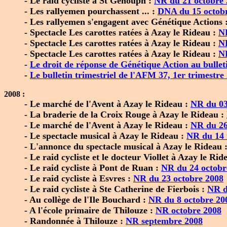
- Le raid cycliste à St Genouph :
NR du 21 octobre
- Les rallyemen pourchassent ... :
DNA du 15 octob
- Les rallyemen s'engagent avec Génétique Actions 
- Spectacle Les carottes ratées à Azay le Rideau :
N
- Spectacle Les carottes ratées à Azay le Rideau :
N
- Spectacle Les carottes ratées à Azay le Rideau :
N
-
Le droit de réponse de Génétique Action au bullet
-
Le bulletin trimestriel de l'AFM 37, 1er trimestre
2008 :
- Le marché de l'Avent à Azay le Rideau :
NR du 03
- La braderie de la Croix Rouge à Azay le Rideau :
- Le marché de l'Avent à Azay le Rideau :
NR du 26
- Le spectacle musical à Azay le Rideau :
NR du 14
- L'annonce du spectacle musical à Azay le Rideau 
- Le raid cycliste et le docteur Viollet à Azay le Rid
- Le raid cycliste à Pont de Ruan :
NR du 24 octobr
- Le raid cycliste à Esvres :
NR du 23 octobre 2008
- Le raid cycliste à Ste Catherine de Fierbois :
NR d
- Au collège de l'Ile Bouchard :
NR du 8 octobre 20
- A l'école primaire de Thilouze :
NR octobre 2008
- Randonnée à Thilouze :
NR septembre 2008