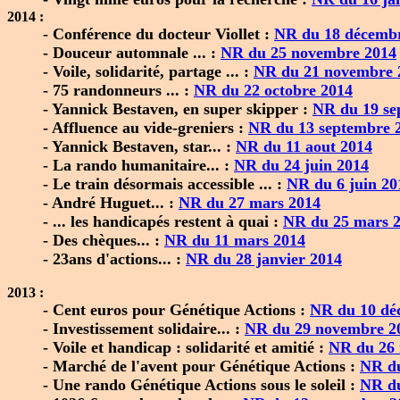
2014 :
- Conférence du docteur Viollet :
NR du 18 décemb
- Douceur automnale ... :
NR du 25 novembre 2014
- Voile, solidarité, partage ... :
NR du 21 novembre 
- 75 randonneurs ... :
NR du 22 octobre 2014
- Yannick Bestaven, en super skipper :
NR du 19 se
- Affluence au vide-greniers :
NR du 13 septembre 
- Yannick Bestaven, star... :
NR du 11 aout 2014
- La rando humanitaire... :
NR du 24 juin 2014
- Le train désormais accessible ... :
NR du 6 juin 20
- André Huguet... :
NR du 27 mars 2014
- ... les handicapés restent à quai :
NR du 25 mars 
- Des chèques... :
NR du 11 mars 2014
- 23ans d'actions... :
NR du 28 janvier 2014
2013 :
- Cent euros pour Génétique Actions :
NR du 10 dé
- Investissement solidaire... :
NR du 29 novembre 2
- Voile et handicap : solidarité et amitié :
NR du 26
- Marché de l'avent pour Génétique Actions :
NR du
- Une rando Génétique Actions sous le soleil :
NR du