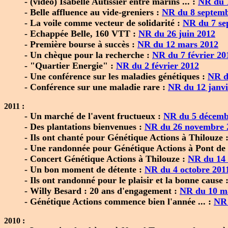
- (vidéo) Isabelle Autissier entre marins ... :
NR du 
- Belle affluence au vide-greniers :
NR du 8 septem
- La voile comme vecteur de solidarité :
NR du 7 se
- Echappée Belle, 160 VTT :
NR du 26 juin 2012
- Première bourse à succès :
NR du 12 mars 2012
- Un chèque pour la recherche :
NR du 7 février 20
- "Quartier Energie" :
NR du 2 février 2012
- Une conférence sur les maladies génétiques :
NR d
- Conférence sur une maladie rare :
NR du 12 janvi
2011 :
- Un marché de l'avent fructueux :
NR du 5 décemb
- Des plantations bienvenues :
NR du 26 novembre 
- Ils ont chanté pour Génétique Actions à Thilouze 
- Une randonnée pour Génétique Actions à Pont de
- Concert Génétique Actions à Thilouze :
NR du 14 
- Un bon moment de détente :
NR du 4 octobre 201
- Ils ont randonné pour le plaisir et la bonne cause 
- Willy Besard : 20 ans d'engagement :
NR du 10 m
- Génétique Actions commence bien l'année ... :
NR 
2010 :