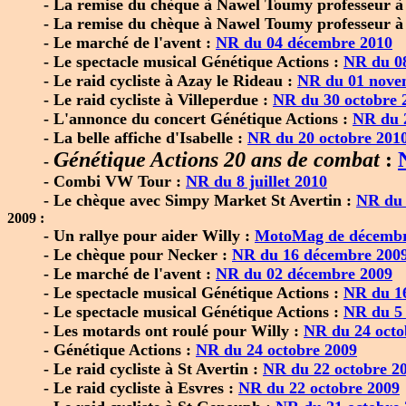
- La remise du chèque à Nawel Toumy professeur à
- La remise du chèque à Nawel Toumy professeur à
- Le marché de l'avent :
NR du 04 décembre 2010
- Le spectacle musical Génétique Actions :
NR du 0
- Le raid cycliste à Azay le Rideau :
NR du 01 nove
- Le raid cycliste à Villeperdue :
NR du 30 octobre 
- L'annonce du concert Génétique Actions :
NR du 
- La belle affiche d'Isabelle :
NR du 20 octobre 201
Génétique Actions 20 ans de combat
:
-
- Combi VW Tour :
NR du 8 juillet 2010
- Le chèque avec Simpy Market St Avertin :
NR du 
2009 :
- Un rallye pour aider Willy :
MotoMag de décembr
- Le chèque pour Necker :
NR du 16 décembre 200
- Le marché de l'avent :
NR du 02 décembre 2009
- Le spectacle musical Génétique Actions :
NR du 1
- Le spectacle musical Génétique Actions :
NR du 5
- Les motards ont roulé pour Willy :
NR du 24 octo
- Génétique Actions :
NR du 24 octobre 2009
- Le raid cycliste à St Avertin :
NR du 22 octobre 2
- Le raid cycliste à Esvres :
NR du 22 octobre 2009