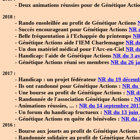
- Deux animations réussies pour de Génétique Acti
2018 :
- Rando ensoleillée au profit de Génétique Actions
- Succès encourageant pour Génétique Actions
NR d
- Belle fréquentation à l'Echappée du printemps
NR
- Génétique Actions aide l'IEM Charlemagne
NR du
- Un don matériel médical pour l'Arc-en-Ciel
NR du
- Handicap: l'aide de Génétique Actions
NR du 3 av
- Génétique Actions réuni ses membres
NR du 26 ja
2017 :
- Handicap : un projet fédérateur
NR du 19 décemb
- Ils ont randonné pour Génétique Actions :
NR du 
- Une bourse au profit de Génétique Actions :
NR du
- Randonnée de l'association Génétique Actions :
NR
- Animations réussies, ... :
NR du 14 septembre 201
- Un forum du handicap fructueux :
NR du 13 juin
- Génétique Actions en quête de bénévoles :
NR du 2
2016 :
- Bourse aux jouets au profit de Génétique Actions 
- Randonnée solidaire au profit de Génétique Actio